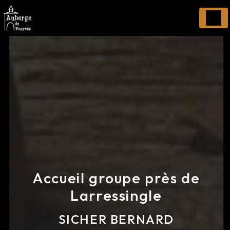
Panneau de gestion des cookies
Accueil groupe près de
Larressingle
SICHER BERNARD