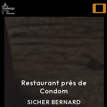
Panneau de gestion des cookies
Restaurant près de
Condom
SICHER BERNARD