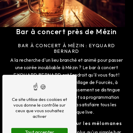
Bar à concert près de Mézin
BAR À CONCERT À MÉZIN : EYQUARD
BERNARD
A la recherche d'un lieu branché et animé pour passer
une soirée inoubliable à Mézin ? Le bar à concert
EYQUARD BERNARD est l'endroit qu'il vous faut !
Situé au coeur du charmant village de Fourcès, à
proximité de Mézin, cet établissement se distingue
par son ambiance conviviale et sa programmation
Ce site utilise des cookies et
musicale éclectique qui saura satisfaire tous les
vous donne le contrôle sur
ceux que vous souhaitez
amateurs de musique live.
activer
Un lieu emblématique pour les mélomanes
EYQUARD BERNARD est bien plus qu'un simple bar,
Tout accepter