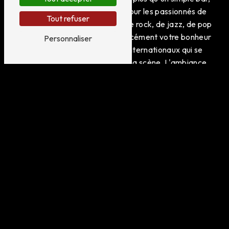
c'est un véritable lieu de vie pour les passionnés de
Tout refuser
musique. Que vous soyez fan de rock, de jazz, de pop
ou de blues, vous trouverez forcément votre bonheur
Personnaliser
parmi les artistes locaux et internationaux qui se
produisent régulièrement sur sa scène. L'ambiance
chaleureuse et intimiste du bar vous garantit des
concerts mémorables dans une atmosphère unique.
Une carte variée et des boissons de qualité
En plus de sa programmation musicale de qualité,
EYQUARD BERNARD propose une carte variée de
boissons pour accompagner votre soirée. Que vous
soyez plutôt cocktail, bière artisanale ou vin de la
région, vous trouverez forcément de quoi étancher
votre soif. Laissez-vous tenter par les spécialités de
la maison et découvrez de nouvelles saveurs en
sirotant votre boisson préférée.