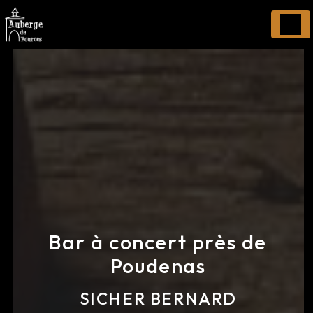
Panneau de gestion des cookies
Bar à concert près de
Poudenas
SICHER BERNARD