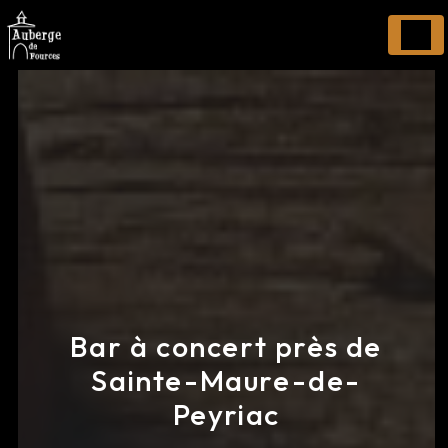
Panneau de gestion des cookies
Bar à concert près de
Sainte-Maure-de-
Peyriac